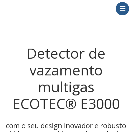
AHETEST Ltda.
Home
Sobre INFICON
Aplicações
Detector de
Detectores de vazamentos
Service Tools
vazamento
Contato
Artigos
multigas
ECOTEC® E3000
com o seu design inovador e robusto