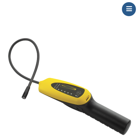
AHETEST Ltda.
Home
Sobre INFICON
Aplicações
Detectores de vazamentos
Service Tools
Contato
Artigos